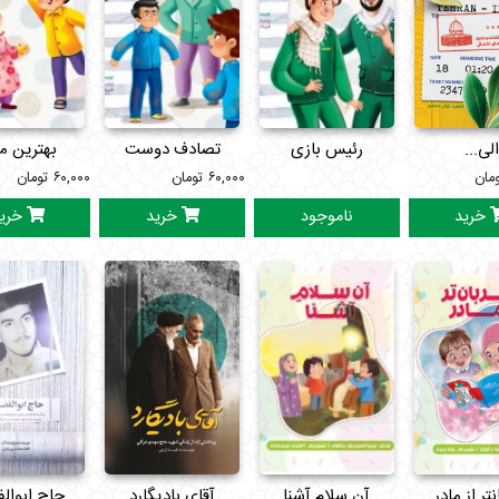
الی...
رئیس بازی
تصادف دوست
بهترین م
مان
۶۰,۰۰۰
تومان
داشتنی
۶۰,۰۰۰
تومان
خرید
ناموجود
خرید
خری
تر از مادر
آن سلام آشنا
آقای بادیگارد
حاج ابوال