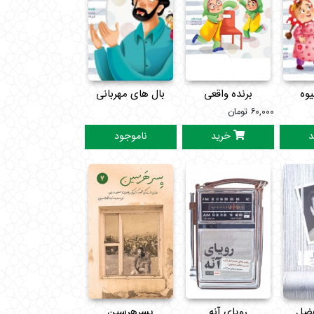
یوه
برنده واقعی
بال های مهربانی
۶۰,۰۰۰
تومان
د
خرید
ناموجود
فضل
رویای آنه
پسرهرسین