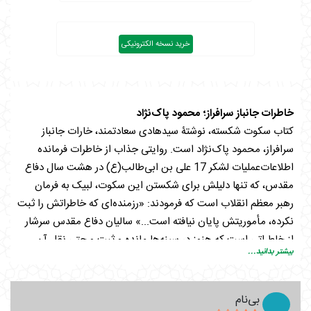
خرید نسخه الکترونیکی
خاطرات جانباز سرافراز؛ محمود پاک‌نژاد
کتاب سکوت شکسته، نوشتۀ سیدهادی سعادتمند، خارات جانباز
سرافراز، محمود پاک‌نژاد است. روایتی جذاب از خاطرات فرمانده
اطلاعات‌عملیات لشکر 17 علی ‌بن ‌ابی‌طالب(ع) در هشت سال دفاع
مقدس، که تنها دلیلش برای شکستن این سکوت، لبیک به فرمان
رهبر معظم انقلاب است که فرمودند: «رزمنده‌ای که خاطراتش را ثبت
نکرده، مأموریتش پایان نیافته است...» سالیان دفاع مقدس سرشار
از خاطراتی است که هنوز در سینه‌ها مانده و ثبت و حتی نقل آن
بیشتر بدانید...
میسر نشده است. و شمار زیادی از رزمندگان هشت سال دفاع
مقدس هستند که هنوز لب به سخن نگشوده‌اند و خاطراتشان را در
صندوقچۀ دل نگه‌داشته‌اند که اگر گوشه‌ای از آن خاطرات بیان شود
بی‌نام