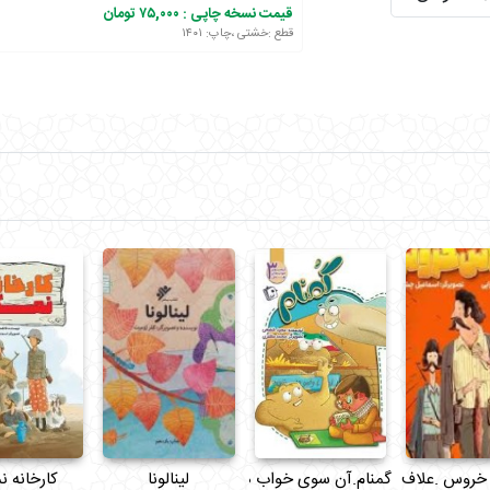
قیمت نسخه چاپی :
۷۵,۰۰۰ تومان
قطع :خشتی ،چاپ: ۱۴۰۱
خروس .علاف ها2
گمنام.آن سوی خواب های نقاش3
لینالونا
کارخانه 