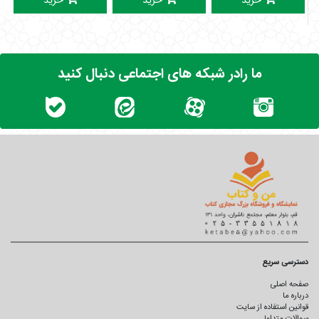
خرید
خرید
خرید
شینوستوک، دیگر نفس نیست: یک نفس عمیق... سکوت... نفس
عمیق... سکوت... پرستارها بچه را که دیدند، خانم موحدی را کشیدند
کنار که «چرا آوردینش اینجا؟! الان می‌میره. اون وقت دیگر جنازه هم
بهتون نمی‌دن. بچه رو بردارید و فرار کنید.» خانم موحدی رضوان را
ما رادر شبکه های اجتماعی دنبال کنید
گرفت توی بغلش و همین‌طور که می‌دوید سمت در گفت: «ببریمش
بیمارستان خصوصی.» در را باز کردم و دویدیم سمت آمبولانس و
آژیرکشان راه افتادیم. چیزی نگذشت که نفسش کاملاً قطع شد و از
دنیا رفت. توی بغل من از دنیا رفت. اشک رسیده بود پشت
پلک‌هایم. نگاهش کردم. موهای ژولیدۀ پر از خون، تکه‌های مغز
ریخته بود توی صورتش. شانۀ جیبی‌ام را درآوردم و موهایش را شانه
کردم. نمی‌خواستم پدرش توی غسالخانه این‌طور ببیندش.
برای تهیه کتاب مسیر رستگاری و سایر آثار نویسنده،
کلیک کنید.
دسترسی سریع
صفحه اصلی
درباره ما
قوانین استفاده از سایت
سوالات متداول