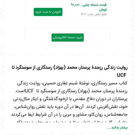
قیمت نسخه چاپی :
۹۰,۰۰۰
تومان
افزودن به سبد خرید
قطع :رقعی ،چاپ: ۱۴۰۲
خرید نسخه الکترونیکی
‌روایت زندگی رزمندۀ پرستار، محمد (بهزاد) رستگاری از سوسنگرد تا
UCF
کتاب مسیر رستگاری، نوشتۀ شبنم غفاری حسینی، روایت زندگی
رزمندۀ پرستار، محمد (بهزاد) رستگاری از سوسنگرد تا UCFاست.
پرستاران در دوران دفاع مقدس با ازخودگذشتگی و ایثار مثال‌زدنی
خود، نقش‌آفرینی کردند. آن‌ها در آن دوره باید نقش روان‌شناس،
جامعه‌شناس، روان‌کاو، مشاور و مربی را در آن شرایط ایفا می‌کردند.
بنابراین کار پرستاران تنها پرستاری و درمان مجروحان نبود؛ بلکه
بیشتر بدانید...
آن‌ها هم سنگ‌صبور رزمندگان و هم در برهه‌ای از تاریخ جنگ