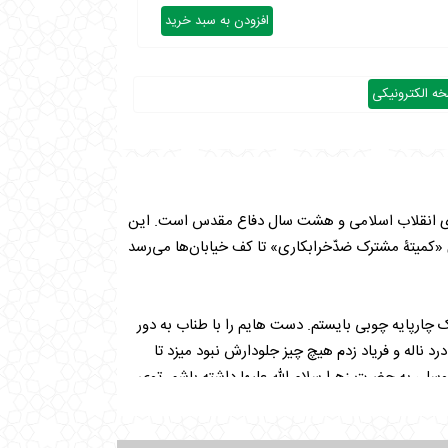
افزودن به سبد خرید
ه الکترونیکی
از سال‌های استبداد ستم‌شاهی تا پیروزی انقلاب اسلامی و هشت سال دفاع مقدس است. این
 «کمیتۀ مشترک ضدّخرابکاری» تا کف خیابان‌ها می‌رسد
چارپایه چوبی بایستم. دست هایم را با طناب به دور
رد ناله و فریاد زدم هیچ چیز جلودارش نبود میزد تا
وسلی به حضرت زهرا سلام الله علیها داشته باشم. توی