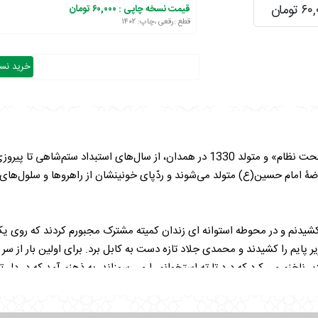
 تومان
قیمت نسخه چاپی :
۶۰,۰۰۰ تومان
قطع :رقعی ،چاپ: ۱۴۰۲
خرید نسخ
خاطرات دکترعلی آقامحمدی«عضو مجمع تشخیص مصلحت نظام» و متولد 1330 در همدان، 
ۀ امام حسین(ع) متولد می‌شوند و ردّپای خونینشان از راهرو‌ها و سلول‌های
شیدنم و در محوطه استوانه ای زندان کمیته مشترک مجبورم کردند که روی یک 
 پایم را کشیدند و محمدی جلاد تازه دست به کابل برد. برای اولین بار از سر د
ناخنم می کرد که درد تا ته استخوانم را می سوزاند. به ذهنم آمد که در دل ت
فتادم چه گریه ای!