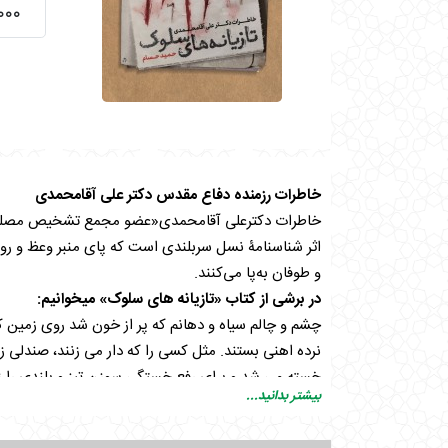
۶۰,۰۰۰
خاطرات رزمنده دفاع مقدس دکتر علی آقامحمدی
اثر شناسنامۀ نسل سربلندی است که پای منبر وعظ و روض
و طوفان به‌پا می‌کنند.
در برشی از کتاب «تازیانه های سلوک» میخوانیم:
چشم و چالم سیاه و دهانم که پر از خون شد روی زمین ک
نرده اهنی بستند. مثل کسی را که دار می زنند، صندلی زیر
خسته می شد و برای رفع خستگی سوزن تیز و بلندی را زیر 
بیشتر بدانید...
حال خوبی رفتم و اتفاقاً روضه کار خودش را کرد به گریه ا