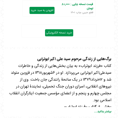
قیمت نسخه چاپی :
۸۰,۰۰۰
تومان
افزودن به سبد خرید
قطع :جیبی ،چاپ: ۱۴۰۱
خرید نسخه الکترونیکی
برگ‌هایی از زندگی مرحوم سید علی اکبر ابوترابی
کتاب «فرزند ابوتراب» به بیان بخش‌هایی از زندگی و خاطرات
سیدعلی‌اکبر ابوترابی می‌پردازد. او در ۶شهریور۱۳۱۸ در قزوین متولد
شد و ۱۲خرداد۱۳۷۹ در یک سانحۀ رانندگی جان باخت. وی از
نیروهای انقلابی، اسرای دوران جنگ تحمیلی، نمایندۀ تهران در
مجلس چهارم و پنجم و از اعضای مؤسس جمعیت ایثارگران انقلاب
اسلامی بود.
بخشی از کتاب «فرزند ابوتراب»
بیشتر بدانید...
پدربزرگم وصیت کرده بود وقتی آسیدعلی اکبر ازدواج کرد، مبلغ هجده