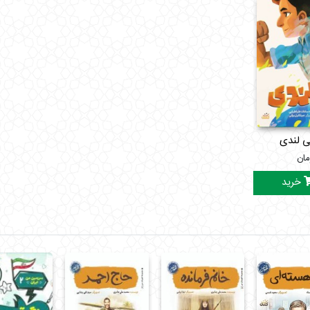
ی لندی
مان
خرید