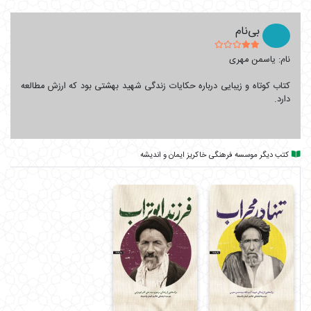
موجب شد دشمنان در صدد نابود ساختن او برآیند و این جنایت
توسط گروهک تروریستی منافقین در شامگاه هفتم تیرماه ۱۳۶۰ عملی
بی‌نام
شد. کتاب «عبای سوخته» بیش از ۷۰ برش از زندگی و احوالات شهید
نام: یاسمن مهری
آیت‌الله محمدحسین بهشتی است. برگ‌هایی اگر چه کوتاه از زندگی
این شخصیت برجسته انقلاب؛ اما سراسر قابل تأمل و اثرگذار.
کتاب کوتاه و زیبایی درباره حکایات زندگی شهید بهشتی بود که ارزش مطالعه
دارد.
گزیده متن کتاب «عبای سوخته»
حاج آقا قرائتی می‌گوید: فرزند آقای بهشتی در منزل ما مهمان بود. به
ایشان گفتم: «خاطره‌ای از پدرتان تعریف کنید.» گفت: «وقتی در
کتب دیگر موسسه فرهنگی خاکریز ایمان و اندیشه
کشور آلمان بودیم به قبرستانی رفتیم که قبر مارکس هم در آنجا بود.
در قبرستان دوتا سگ داشتند می‌رفتند. کسی که همراه ما بود به پدرم
گفت: این دو سگ دارند می‌روند سر قبر مارکس فاتحه بخوانند. پدرم
بلافاصله گفت: اگر ما با فکر مارکس مخالف هستیم، نباید به او
توهین کنیم. ادب در کلام لازم است، چه فرد کافر باشد چه مسلمان.»
جهت تهیه کتاب عبای سوخته و سایر کتاب‌های نویسنده
کلیک کنید.