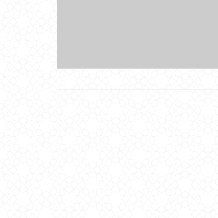
 از عاملان حرکتهای دانش آموزان در شهر کرمان بود.
شین فرمانده این واحد انتخاب شد. در طول جنگ پنج مرتبه به سختی
مجروح شد و بالاخره آخرین بار در عملیات والفجر هشت به دلیل مصدومیت حاصل از بمبهای شیمیایی در بیست و هفتم بهمن ماه سال 1364 در بیمارستان لبافی نژاد تهران به شهادت