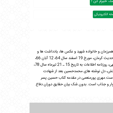
، خبرم کن !
ه الکترونیکی
 همرزمان و خانواده شهید و عکس ها، یادداشت ها و
مستندات توسط مرکز حفظ آثار و نشر ارزش های دفاع مقدس سپاه ثارالله منتشر شده است.در فصل پایانی کتاب اطلاعاتی از روزنامه حدیث کرمان، مورخ 19 اسفند سال 64، 12 آبان 66،
ویژه نامه فتح شماره 115، سخنان سردار سلیمانی در دیدار با هیئت شهدای بیت الله الحرام کرمان، وصیت نامه سردار شهید یوسف الهی، روزنامه اطلاعات به تاریخ 15 ـ 21 تیرماه سال 78،
دانش، دل نوشته های محمدحسین بعد از شهادت
ه است.مهری پورمنعمی در مقدمه کتاب حسین پسر
ر و جذاب است. بدون شک بیان حقایق دوران دفاع
جم خاطرات افزوده و فضا را متنوع و خستگی ناپذیر می
دازد. واژه "حسین پسر غلامحسین" برگرفته از سخن
 مواقع حساس نبرد به این شهید بزرگوار بوده است.شهید محمد حسین یوسف الهی سال 1340 در شهر «کرمان» متولد شد، پدرش فرهنگی بود و در آموزش و
 قرآن آشنا می شدند.علاقه زیاد و ارتباط عمیق