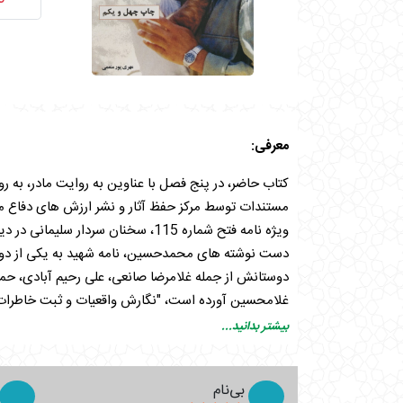
معرفی:
کتاب حاضر، در پنج فصل با عناوین به روایت مادر، به ر
دست نوشته های محمدحسین، نامه شهید به یکی از دوست
دوستانش از جمله غلامرضا صانعی، علی رحیم آبادی، ح
غلامحسین آورده است، "نگارش واقعیات و ثبت خاطرا
مقدس و حماسه حضور دلیرمردان مبارز و بی ادعا و آمیخ
بیشتر بدانید...
کند. "کتاب حسین پسر غلامحسین، زندگی ضمن معرفی ش
بی‌نام
پرورش خدمت می کرد. محیط خانواده کاملا فرهنگی بود و