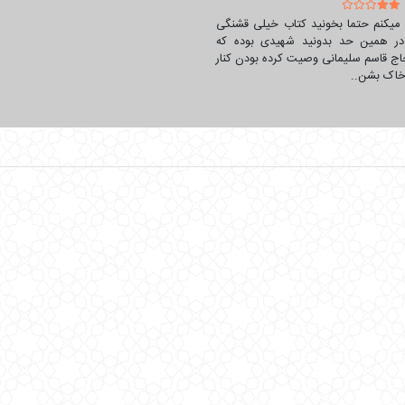
رد. در روزهای انقلاب محمد حسین دبیرستانی بود و حضوری فعال داشت و یکی
 میکنم حتما بخونید کتاب خیلی قشنگی
ران در لشکر 41 ثارالله واحد اطلاعات و عملیات به فعالیت خود ادامه داد و بعدها به عنوان جان
ر همین حد بدونید شهیدی بوده که
ج قاسم سلیمانی وصیت کرده بودن کنار
خاک بشن..