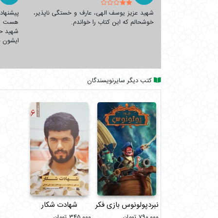
محمد حسین با نهج البلاغه نیز ریشه در همین دوران دا
شهید عزیز یوسف الهی، عارف و خستگی ناپذیر،
پیشنهاد
آغاز جنگ عراق علیه ای
خوشحالم که این کتاب را خواندم.
هست‌ د
شهید حا
ایشون 
رسید.
کتب دیگر سایرنویسندگان
نبردپولونوس بازی فکری
شهادت شکار
۷۹۰,۰۰۰
تومان
۳۴۵,۰۰۰
تومان