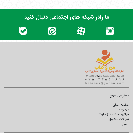
توسط فرمانده بالاسرش، مسعود، تنبیه شد؛ تنبیهی که به خاطر نظم
بود. همین‌طوری هم نظم برای طاهر مهم بود، اما بعد از آن تنبیه،
ما رادر شبکه های اجتماعی دنبال کنید
چند برابر اهمیت پیدا کرد و رعایتش می‌کرد. همه طاهر را به ظاهر
منظم و لباس و پوشش آنکاردکرده‌اش می‌شناختند. سرِ نظم
سخت‌گیر هم بود؛ چه وقتی که به عنوان نیروی پایین‌دست در
هوافضای سپاه فعالیت می‌کرد، چه بعدها که به درجهٔ سرداری رسید و
فرمانده یگان پهپادی شد. بعدها همین فرماندهی را دید که او را
تنبیه کرده بود و گفت: «آقا مسعود، یادت هست من را آن اوایل
تنبیه کردی؟» و از تنبیهش تشکر کرد؛ چرا که نظم را برایش جدی‌تر
کرد.
مسعود هم در جواب خندید و گفت: «اگر می‌دانستم بعداً فرمانده‌ام
می‌شوی، دو بار تنبیهت می‌کردم.»
دسترسی سریع
چرا باید این کتاب را بخوانیم؟
صفحه اصلی
درباره ما
قوانین استفاده از سایت
آشنایی با زندگی و شخصیت شهید محمدباقر طاهرپور،
سوالات متداول
فرمانده یگان پهپادی هوافضای سپاه
اخبار
شناخت نقش او در شکل‌گیری و توسعه توان پهپادی ایران