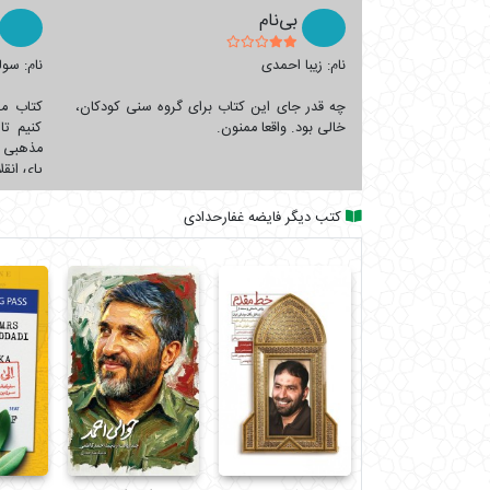
بی‌نام
نام: زیبا احمدی
نام: سول
چه قدر جای این کتاب برای گروه سنی کودکان،
کتاب مر
خالی بود. واقعا ممنون.
کنیم تا
مذهبی آ
پای انق
کتب دیگر فایضه غفارحدادی