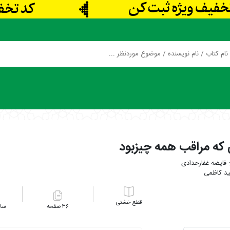
که مراقب همه چیزبود
فایضه غفارحدادی
د کاظمی
خشتی
۳۶