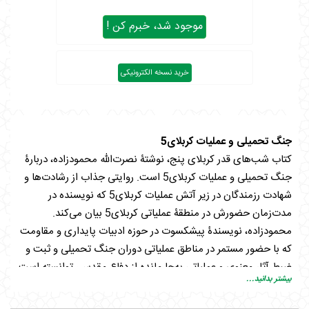
موجود شد، خبرم کن !
خرید نسخه الکترونیکی
جنگ تحمیلی و عملیات کربلای5
کتاب شب‌های قدر کربلای پنج، نوشتۀ نصرت‌الله محمودزاده، دربارۀ
جنگ تحمیلی و عملیات کربلای5 است. روایتی جذاب از رشادت‌ها و
شهادت رزمندگان در زیر آتش عملیات کربلای5 که نویسنده در
مدت‌زمان حضورش در منطقۀ عملیاتی کربلای5 بیان می‌کند.
محمودزاده، نویسندۀ پیشکسوت در حوزه ادبیات پایداری و مقاومت
که با حضور مستمر در مناطق عملیاتی دوران جنگ تحمیلی و ثبت و
ضبط آثار معنوی و عملیاتی به‌جا مانده از دفاع مقدس، توانسته است
بیشتر بدانید...
فاخرترین آثار در حوزۀ جنگ را به‌تصویر بکشد. ازجمله آثار این
نویسنده می‌توان به بستر آرام هور، جادۀ امن هور، جادۀ بهشتیان،