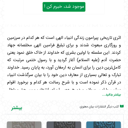
موجود شد، خبرم کن !
اثری تاریخی پیرامون زندگی انبیاء الهی است که هر کدام در سرزمین
و روزگاری مبعوث شدند و برای تبلیغ فرامین الهی مخلصانه جهاد
کردند. این سلسله با اولین بشری که خداوند از خاک خلق نمود یعنی
حضرت آدم (علیه السلام) آغاز گردید و با رسول ختمی مرتبت که
کامل‌ترین دین را برای انسان به ارمغان آورد، به پایان رسید. خداوند
تبارک و تعالی بسیاری از معارف دین خود را با بیان سرگذشت انبیاء
در قرآن ذکر نموده است و با شرح رسالت هر کدام و برخورد اقوام
پیشین با این رسولان مردم هر عصر را برای انتخاب مسیر حق و باطل
بیشتر بدانید...
و دام‌هایی که شیطان برایشان پهن نموده آگاه کرده است.
کتب دیگر انتشارات بیان معنوی
بیشتر
در این اثر پژوهشی نویسنده با قلمی ساده و با استناد به کتب روایی
سرگذشت برجسته‌ترین پیامبران الهی را شرح داده است و مختصری
از زندگی شخصی، شیوه رسالت، زمان و مکان زندگی و چگونگی