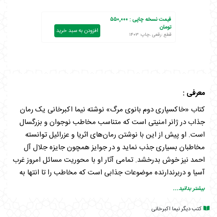
قیمت نسخه چاپی :
۵۵۰,۰۰۰
تومان
افزودن به سبد خرید
قطع :رقعی ،چاپ: ۱۴۰۳
معرفی :
کتاب «خاکسپاری دوم بانوی مرگ» نوشته نیما اکبرخانی یک رمان
جذاب در ژانر امنیتی است که متناسب مخاطب نوجوان و بزرگسال
است. او پیش از این با نوشتن رمان‌های اثریا و عزرائیل توانسته
مخاطبان بسیاری جذب نماید و در جوایز همچون جایزه جلال آل
احمد نیز خوش بدرخشد. تمامی آثار او با محوریت مسائل امروز غرب
آسیا و دربرندارنده موضوعات جذابی است که مخاطب را تا انتها به
دنبال خود می‌کشد. با افزایش درگیری‌ها میان جمهوری اسلامی
بیشتر بدانید...
ایران و رژیم جعلی اسرائیل در سطح سیاسی و امنیتی در سال‌های
کتب دیگر نیما اکبرخانی
اخیر، اکبرخانی نیز این اتفاقات را دستمایه اثر جدید خود قرار داده