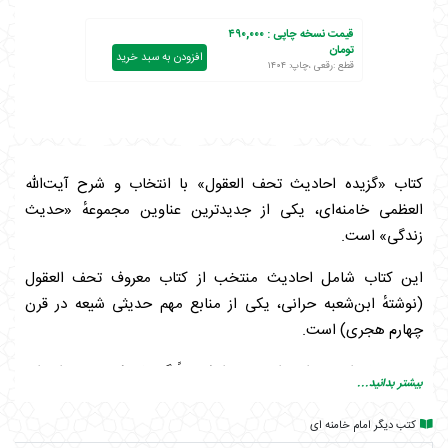
قیمت نسخه چاپی :
۴۹۰,۰۰۰
تومان
افزودن به سبد خرید
قطع :رقعی ،چاپ: ۱۴۰۴
کتاب «گزیده احادیث تحف العقول» با انتخاب و شرح آیت‌الله
العظمی خامنه‌ای، یکی از جدیدترین عناوین مجموعهٔ «حدیث
زندگی» است.
این کتاب شامل احادیث منتخب از کتاب معروف تحف العقول
(نوشتهٔ ابن‌شعبه حرانی، یکی از منابع مهم حدیثی شیعه در قرن
چهارم هجری) است.
رهبر معظم انقلاب این احادیث را شخصاً گزینش کرده و در ابتدای
بیشتر بدانید...
جلسات درس خارج فقه خود شرح داده‌اند.
کتب دیگر امام خامنه ای
ویژگی اصلی: تمرکز ویژه بر تهذیب اخلاق، معنویت، صفا و پاکی روح