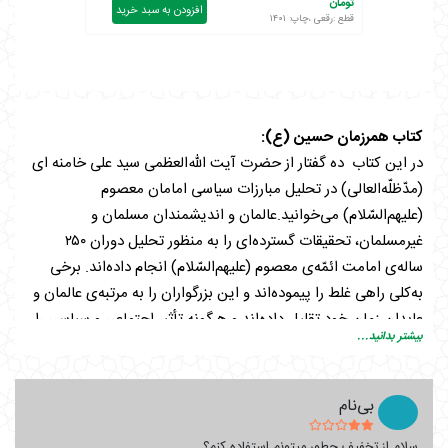
تومان
افزودن به سبد خرید
قطع :رقعی ،چاپ: ۱۴۰۱
کتاب همرزمان حسین (ع):
در این کتاب ده گفتار از حضرت آیت الله‌العظمی سید علی خامنه ای
(مدّظلّه‌العالی) در تحلیل مبارزات سیاسی امامان معصوم
(علیهم‌السّلام) می‌خوانید.عالمان و اندیشمندان مسلمان و
غیرمسلمان، تحقیقات گسترده‌ای را به منظور تحلیل دوران ۲۵۰
ساله‌ی امامت ائمّه‌ی معصوم (علیهم‌السّلام) انجام داده‌اند. برخی
به‌کلی راهی غلط را پیموده‌اند و این بزرگواران را به مرتبه‌ی عالمان و
عابدان زمان خود تقلیل داده‌اند و هرگونه تأثیر اجتماعی و سیاسی را
بیشتر بدانید...
از ایشان سلب کرده‌اند.در مقابل این گروه، اکثر اندیشمندان شیعه بر
این باورند که امامان معصوم (علیهم‌السّلام) خلیفه‌ی حقیقی و
جانشین پیامبر اکرم (صلّی‌الله‌علیه‌وآله) در همه‌ی شئون و مقامات
بی‌نام
ایشان -به جز نبوّت و دریافت وحی- هستند. شئونی همچون:
سلام از تخفیف چطور میتونم استفاده کنم؟