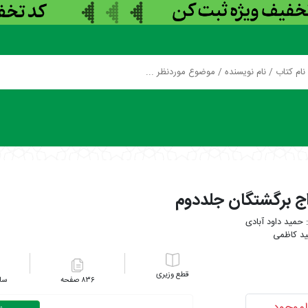
اج برگشتگان جلددوم
حمید داود آبادی
د کاظمی
وزیری
۸۳۶