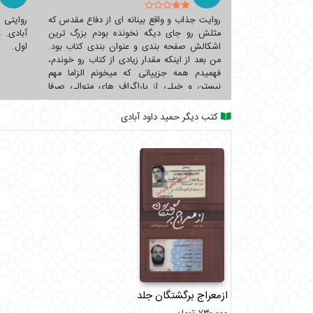
روایت جذاب و واقع بینانه ای از دفاع مقدس که
روایتی 
مثلش رو جای دیگه نخونده بودم بزرگ ترین
آبادی. 
اشکالش صفحه بندی و عنوان بندی کتاب بود.
اول.
من بعد از اینکه مقدار زیادی از کتاب رو خوندم،
فهمیدم همه جزییاتی که میخونم الزاما مهم
نیستن و خیلی از پاراگراف های متوالی صرفا
خاطراتی هستن که از نظر زمانی نزدیک به همن
و هیچ ربطی به هم ندارن. خیلی بهتر میشد اگر
کتب دیگر حمید داود آبادی
تعدادی از عکس هایی که روایتشون کرده، انتهای
کتاب گذاشته میشد راستی حواستون باشه اگر
این کتاب رو خوندید، دیگه لازم نیست «دیدم که
جانم میرود» رو بخونید. چون میشه گفت قسمت
های مربوط به شهید کاظم زاده رو عینا اونجا
اورده و اسم یک کتاب مستقل روش گذاشته
شده. وگرنه محتوا دقیییقا و کلمه به کلمه همینه.
شاید فقط ۱۰ صفحه مطلب اضافه تر داشته باشه
ازمعراج برگشتگان جلداول