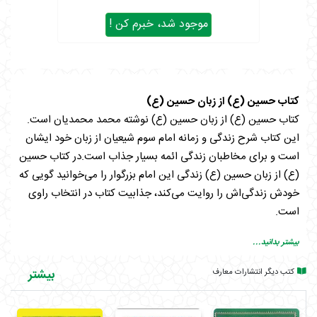
موجود شد، خبرم کن !
کتاب حسین (ع) از زبان حسین (ع)
کتاب حسین (ع) از زبان حسین (ع) نوشته محمد محمدیان است.
این کتاب شرح زندگی و زمانه امام سوم شیعیان از زبان خود ایشان
است و برای مخاطبان زندگی ائمه بسیار جذاب است.در کتاب حسین
(ع) از زبان حسین (ع) زندگی این امام بزرگوار را می‌خوانید گویی که
خودش زندگی‌اش را روایت می‌کند، جذابیت کتاب در انتخاب راوی
است.
گزیده کتاب حسین (ع) از زبان حسین (ع):
بیشتر بدانید...
(روزی از روزها رسول خدا (ص) به منزل ما آمدند. برای پذیرایی از
کتب دیگر انتشارات معارف
بیشتر
ایشان کاسه خرما و ظرف شیر و سر شیری که «امّ ایمن» برای ما
هدیه آورده بود را در مقابل حضرتش نهادیم، رسول خدا (ص) از آن
غذا تناول فرمودند و پس از آن پدرم امیر المومنین (ع) برای شستشو