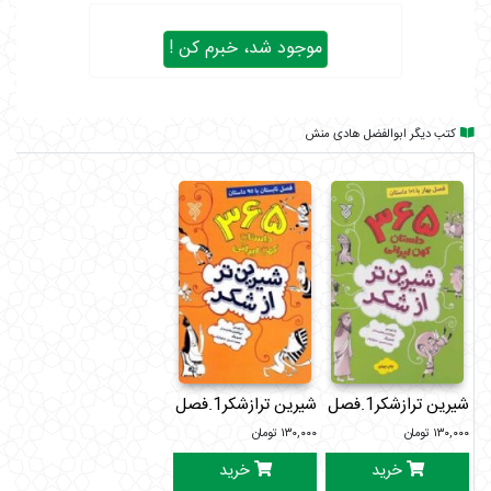
موجود شد، خبرم کن !
کتب دیگر ابوالفضل هادی منش
شیرین ترازشکر1.فصل پاییزبا76داستان
شیرین ترازشکر1.فصل زمستان با93داستان
۱۳۰,۰۰۰
تومان
۱۳۰,۰۰۰
تومان
خرید
خرید