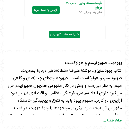
قیمت نسخه چاپی :
۳۰۰,۰۰۰
تومان
افزودن به سبد خرید
قطع :رقعی ،چاپ: ۱۴۰۱
خرید نسخه الکترونیکی
یهودیت، صهیونیسم و هولوکاست
کتاب یهودستیزی، نوشتۀ علیرضا سلطانشاهی دربارۀ یهودیت،
صهیونیسم، و هولوکاست است. «یهود» واژه‌ای چندبُعدی و گاهی
مبهم به نظر می‌رسد؛ و وقتی در کنار مفهومی همچون صهیونیسم قرار
می‌گیرد دارای ابعاد سیاسی، فرهنگی، نظامی و اقتصادی نیز می‌شود.
ازاین‌رو در کاربرد مفهوم یهود باید به تنوع و پیچیدگی خاستگاه
مفهومی آن توجه شود. یکی از مواجهه‌ها با واژۀ «یهود» در قالب
واژۀ «یهودستیزی» دنبال می‌شود. البته این مواجهه نه به‌معنای ستیز
بیشتر بدانید...
با یک دین الهی، بلکه ستیز با یک نژاد یا قومیت است که انگیزه‌ها و