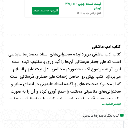
قیمت نسخه چاپی :
۲۷۰,۰۰۰
تومان
افزودن به سبد خرید
قطع :رقعی ،چاپ: ۱۴۰۱
کتاب ادب عاشقی
کتاب ادب عاشقی دربر دارنده سخنرانی‌های استاد محمدرضا عابدینی
است که علی جعفر هرستانی آن‌ها را گرداوری و مکتوب کرده است.
این اثر به موضوع آداب حضور در مجالس اهل بیت علیهم السلام
می‌پردازد. کتب پیش رو حاصل زحمات علی جعفری هُرستانی است.
که از مجموع صحبت های پراکنده استاد عابدینی در ابتدای منابر و
سخنرانی‌های مناسبتی مختلف را جمع آوری کرده و آن را به صورت
یک مجموعه منظّم در آورده است. این کتاب با موضوع آداب حضور
بیشتر بدانید...
در مجالس اهل بیت (ع) و ناظر به مخاطب و شرکت کننده در
مجالس اهل بیت (ع) برای استفاده هر چه بیشتر و بهتر از این
کتب دیگر محمدرضا عابدینی
مجالس تدوین شده است. این اثر جلد اوّل از مجموعه ای دو جلدی