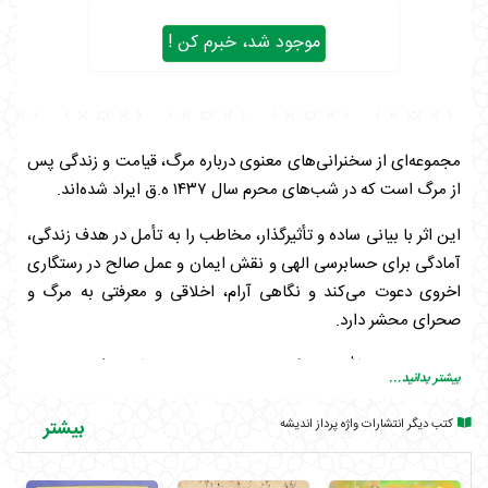
موجود شد، خبرم کن !
مجموعه‌ای از سخنرانی‌های معنوی درباره مرگ، قیامت و زندگی پس
از مرگ است که در شب‌های محرم سال ۱۴۳۷ ه.ق ایراد شده‌اند.
این اثر با بیانی ساده و تأثیرگذار، مخاطب را به تأمل در هدف زندگی،
آمادگی برای حسابرسی الهی و نقش ایمان و عمل صالح در رستگاری
اخروی دعوت می‌کند و نگاهی آرام، اخلاقی و معرفتی به مرگ و
صحرای محشر دارد.
سید حسن نصرالله تنها یک رهبر سیاسی نیست؛ او متفکری دینی و
بیشتر بدانید...
سخنوری آگاه به عمق مباحث اخلاقی، کلامی و معنوی نیز هست.
نصرالله در این سخنرانی‌ها نه با لحن حماسی و سیاسی، بلکه با لحنی
کتب دیگر انتشارات واژه پرداز اندیشه
بیشتر
آرام، عمیق و تربیتی، به مهم‌ترین دغدغه وجودی بشر پرداخته است:
مرگ و آنچه پس از آن خواهد آمد. او در جایگاه یک واعظ آشنا با