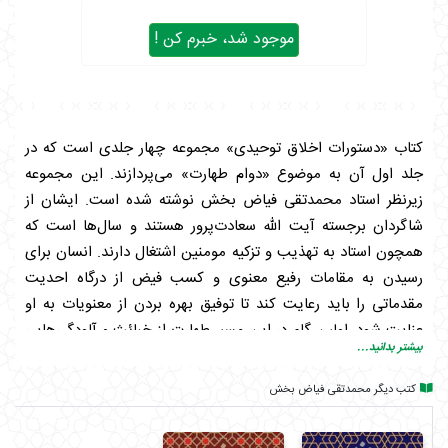
موجود شد، خبرم کن !
کتاب «دستورات اخلاق توحیدی» مجموعه چهار جلدی است که در
جلد اول آن به موضوع «دوام طهارت» می‌پردازند. این مجموعه
زیرنظر استاد محمدتقی فیاض بخش نوشته شده است. ایشان از
شاگردان برجسته آیت الله سعادت‌پرور هستند و سال‌ها است که
همچون استاد به تهذیب و تزکیه مومنین اشتغال دارند. انسان برای
رسیدن به مقامات رفیع معنوی و کسب فیض از درگاه احدیت
مقدماتی را باید رعایت کند تا توفیق بهره بردن از معنویات به او
عنایت شود. اولین گام در این مسیر طهارت از خبائث و آلودگی‌هایی
بیشتر بدانید...
است که ممکن است انسان در این جهان دچارشان گردد. گام اول در
مسیر رسیدن به طهارت درونی و پاک شدن نفس از تمام تعلقات و
کتب دیگر محمدتقی فیاض بخش
مسائل دنیوی این است که انسان در ظاهر طهارت را رعایت نماید و
این شرط به معنای پاکی از نجاسات و مداومت بر داشتن وضو است.