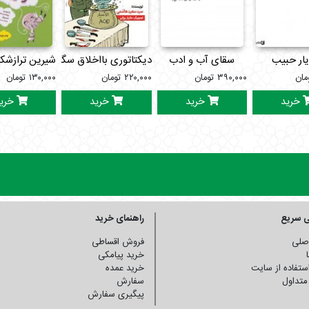
یار حبیب
سقای آب و ادب
دیکتاتوری بااخلاق سگی
شیرین ترازشکر1.فصل پاییزبا76داست
مان
۳۹۰,۰۰۰
تومان
۲۲۰,۰۰۰
تومان
۱۳۰,۰۰۰
تومان
خرید
خرید
خرید
خری
 سریع
راهنمای خرید
صلی
فروش اقساطی
خرید پیامکی
استفاده از سایت
خرید عمده
متداول
سفارش
پیگیری سفارش