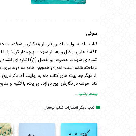
معرفی:
کتاب ماه به روایت آه، روایتی از زندگانی و شخصیت حض
ناگفته هایی از قبل و بعد از شهادت پرچمدار کربلا را با 
شیوه ی شهادت حضرت ابوالفضل (ع) اشاره ای نشده و ن
پرداخته شده است؛ اموری همچون خانواده ی مادری، کود
از دیگر جذابیت های کتاب ماه به روایت آه، ذکر تاری
کند. مولف در نگارش این دوازده روایت، با تکیه بر من
خواندنی و قابل اعتماد و استناد فراهم آورده است؛ متنی
بیشتر بدانید...
به جز یک راوی (زید بازرگان) تمام راویان کتاب ماه به 
ربعی، سرجون و عبیدالله بن عباس) شخصیت های واقعی
کتب دیگر انتشارات کتاب نیستان