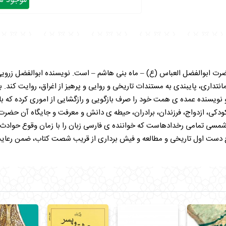
موجود شد
رت ابوالفضل العباس (ع) – ماه بنی هاشم – است. نویسنده ابوالفضل زرویی نص
امانتداری، پایبندی به مستندات تاریخی و روایی و پرهیز از اغراق، روایت کند. 
ویسنده عمده ی همت خود را صرف بازگویی و رازگشایی از اموری کرده که با
کی، ازدواج، فرزندان، برادران، حیطه ی دانش و معرفت و جایگاه آن حضرت د
خ شمسی تمامی رخدادهاست که خواننده ی فارسی زبان را با زمان وقوع حوادث
ابع دست اول تاریخی و مطالعه و فیش برداری از قریب شصت کتاب، ضمن رعایت 
 که در عین سادگی ساختار ادبی محکم و قابل تاملی دارد.
روایت آه (مسلم بن عقیل، فاطمه کلابیه، حضرت زینب، امام حسین علیه السلام، 
 اند.