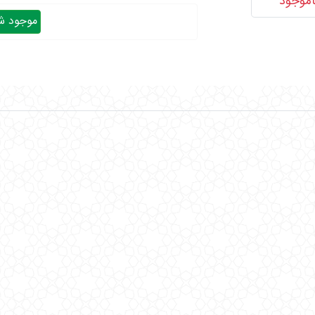
اموجود
موجود شد