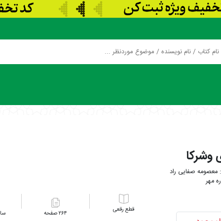
 وشرکا
معصومه صفایی راد
ه مهر
رقعی
۲۶۴