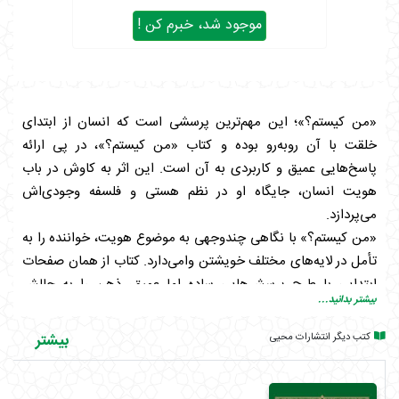
موجود شد، خبرم کن !
«من کیستم؟»؛ این مهم‌ترین پرسشی است که انسان از ابتدای
خلقت با آن رو‌به‌رو بوده و کتاب «من کیستم؟»، در پی ارائه
پاسخ‌هایی عمیق و کاربردی به آن است. این اثر به کاوش در باب
هویت انسان، جایگاه او در نظم هستی و فلسفه وجودی‌اش
می‌پردازد.
«من کیستم؟» با نگاهی چندوجهی به موضوع هویت، خواننده را به
تأمل در لایه‌های مختلف خویشتن وا‌می‌دارد. کتاب از همان صفحات
ابتدایی با طرح پرسش‌هایی ساده اما عمیق، ذهن را به چالش
بیشتر بدانید...
می‌کشد: من از کجا آمده‌ام؟ چه چیزی مرا تعریف می‌کند؟ آیا هویتم
در نقش‌های اجتماعی‌ام نهفته است یا در چیزی فراتر از آن؟ نویسنده
کتب دیگر انتشارات محیی
بیشتر
با ظرافت تمام، از فلسفه، معنویت و تجربه‌های انسانی بهره می‌گیرد
تا پاسخی جامع به این پرسش‌ها ارائه دهد، پاسخی که نه تنها ذهن