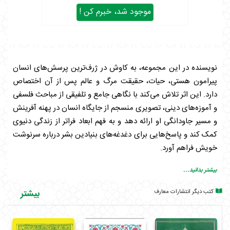
موجود شد، خبرم کن !
نویسنده در این مجموعه، به کاوش در ژرف‌ترین پرسش‌های انسان
پیرامون هستی، حیات، حقیقت مرگ و عالم پس از آن اختصاص
دارد. این اثر تلاش می‌کند با نگاهی جامع و تلفیقی از مباحث فلسفی
و آموزه‌های دینی، تصویری منسجم از جایگاه انسان در پهنه آفرینش
و مسیر جاودانگی او ارائه دهد و به فهم ابعاد فراتر از زندگی دنیوی
کمک کند و پاسخ‌هایی برای دغدغه‌های بنیادین بشر درباره سرنوشت
خویش فراهم آورد.
جلد اول این مجموعه به راز و رمز حیات و چیستی زندگی می‌پردازد؛
بیشتر بدانید...
این بخش با طرح سؤالات بنیادین، خواننده را با معنا و هدف اصلی
کتب دیگر انتشارات معارف
بیشتر
وجود انسان و جایگاه او در آفرینش آشنا کرده و پایه‌ای برای درک
ابعاد غیرمادی هستی فراهم می‌آورد و نگاهی عمیق به چرایی حضور
ما در این دنیا ارائه می‌دهد.