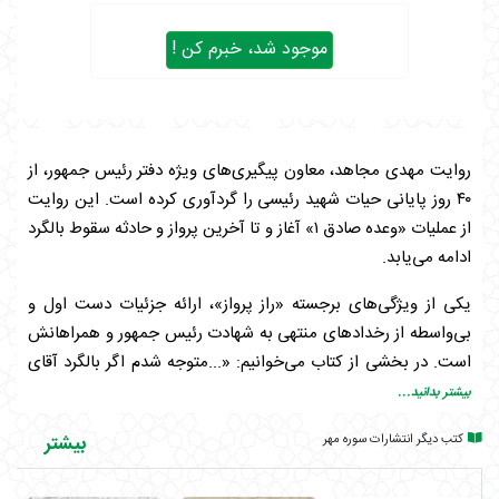
موجود شد، خبرم کن !
روایت مهدی مجاهد، معاون پیگیری‌های ویژه دفتر رئیس جمهور، از
۴۰ روز پایانی حیات شهید رئیسی را گردآوری کرده است. این روایت
از عملیات «وعده صادق ۱» آغاز و تا آخرین پرواز و حادثه سقوط بالگرد
ادامه می‌یابد.
یکی از ویژگی‌های برجسته «راز پرواز»، ارائه جزئیات دست اول و
بی‌واسطه از رخدادهای منتهی به شهادت رئیس جمهور و همراهانش
است. در بخشی از کتاب می‌خوانیم: «...متوجه شدم اگر بالگرد آقای
رئیس جمهور، حتی بعد از ورود به مه، به همان مسیر قبلی به‌طور
بیشتر بدانید...
مستقیم ادامه می‌داد، به کوه نمی‌خورد... وقتی بالگردها به توده مه
کتب دیگر انتشارات سوره مهر
بیشتر
نزدیک می‌شوند، خلبان مصطفوی اعلام می‌کند جهت حرکت در چه
زاویه‌ای باشد؛ اما بالگرد خودش با زاویه‌ای بسیار متفاوت به سمت