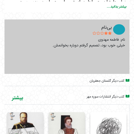
خیلی‌هایشان حتی اهل نماز شب یا مستحبات نبودند و در همین
بیشتر بدانید...
کوچه‌وبازار زندگی می‌کردند، آرزوهایی داشته‌و اشخاصی بریده از
دنیا و مادیات نبوده‌اند. در کتاب «پاییز آمد» به زندگی خصوصی
خانم موسوی و شهید یوسفی، آشنایی و عشق آن‌ها پرداخته
بی‌نام
می‌شود، اتفاقی که در کتاب‌های مشابه کمتر رخ می‌دهد.
نام: فاطمه مهدوی
برشی از کتاب:
خیلی خوب بود، تصمیم گرفتم دوباره بخوانمش.
سی و پنج سال میگذرد؛ اما هنوز پاییز که می‌آید نمیدانم از آتش
مهری که بر جانم انداخته غمگین باشم یا مسرور. به برگهای زیبا و
رنگارنگ می‌نگرم؛ با من سخن میگویند: زیبایی مرگ ما از زیبایی
زندگی ماست… آری… پاییز برای من بغضی تمام نشدنی دارد.
کتب دیگر گلستان جعفریان
تب و لرزی است که حس آشنایش گرمابخش وجود من است.
هنوز و همیشه نگاهم شور دیدنش را می‌ریزد و مرا بر سر دوست
کتب دیگر انتشارات سوره مهر
بیشتر
داشتنی‌ترین دوراهی ماندن و رفتن رها میکند. اصلا پاییز هار من
است، وقتی شکوفه میزند زخم‌های دلم در خزان فصل‌ها… او به
من آموخت هر آمدنی رفتنی دارد؛ اما زیبا رفتن کار پاییز است.
متن تقریظ مقام معظم رهبری بر کتاب پاییز آمد