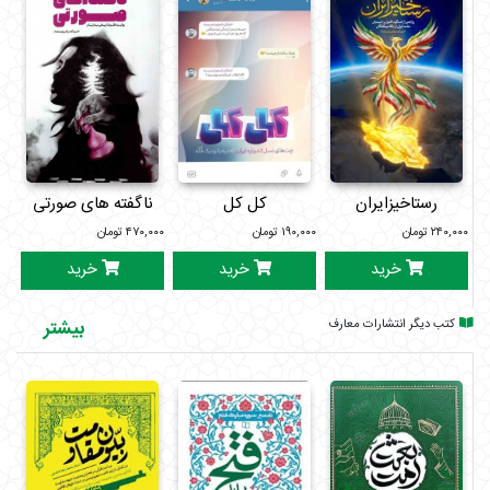
پروژه‌های بزرگ آبرسانی که سال‌ها معطل مانده بودند، تا رشد
اقتصادی، کاهش کسری بودجه و تسویه بدهی‌ها، وضعیت کالاهای
اساسی و مسکن، و پیشرفت‌ها در بهداشت و درمان، کشاورزی،
صنعت فضایی، زیرساخت‌ها و راه‌ها، انرژی، و مبادلات تجاری. این
کتاب با ارائه آمار و اطلاعات، نگاهی مستدل به عملکرد این دوره
دارد.
کتاب «رئیس‌جمهوِر تراز ‌انقلاب‌ اسلامی» فرصتی است تا با رویکرد،
رستاخیزایران
کل کل
ناگفته های صورتی
تلاش‌ها و نتایج کار رئیس جمهوری آشنا شوید که زندگی خود را
۲۴۰,۰۰۰
تومان
۱۹۰,۰۰۰
تومان
۴۷۰,۰۰۰
تومان
وقف خدمت به مردم کرده بود. این کتاب نه تنها روایتی از یک
خرید
خرید
خرید
شخصیت برجسته، بلکه گزارشی از یک دوره تلاش بی‌وقفه برای
پیشرفت کشور است.
کتب دیگر انتشارات معارف
بیشتر